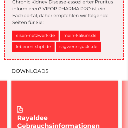
Chronic Kidney Disease-assoziierter Pruritus
informieren? VIFOR PHARMA PRO ist ein
Fachportal, daher empfehlen wir folgende
Seiten für Sie:
eisen-netzwerk.de
mein-kalium.de
lebenmitshpt.de
sagwennsjuckt.de
DOWNLOADS
Rayaldee
Gebrauchsinformationen