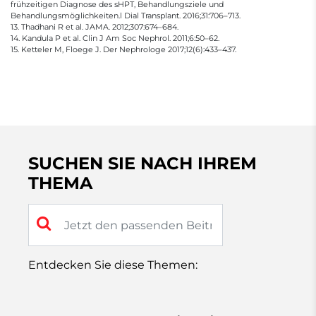
frühzeitigen Diagnose des sHPT, Behandlungsziele und
Behandlungsmöglichkeiten.l Dial Transplant. 2016;31:706–713.
13. Thadhani R et al. JAMA. 2012;307:674–684.
14. Kandula P et al. Clin J Am Soc Nephrol. 2011;6:50–62.
15. Ketteler M, Floege J. Der Nephrologe 2017;12(6):433–437.
SUCHEN SIE NACH IHREM
THEMA
Entdecken Sie diese Themen: