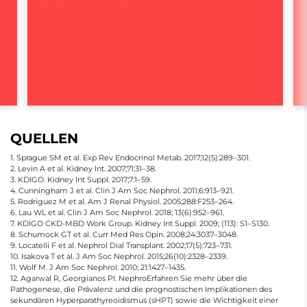
QUELLEN
1. Sprague SM et al. Exp Rev Endocrinol Metab. 2017;12(5):289–301.
2. Levin A et al. Kidney Int. 2007;71:31–38.
3. KDIGO. Kidney Int Suppl. 2017;7:1–59.
4. Cunningham J et al. Clin J Am Soc Nephrol. 2011;6:913–921.
5. Rodriguez M et al. Am J Renal Physiol. 2005;288:F253–264.
6. Lau WL et al. Clin J Am Soc Nephrol. 2018; 13(6):952–961.
7. KDIGO CKD-MBD Work Group. Kidney Int Suppl. 2009; (113): S1–S130.
8. Schumock GT et al. Curr Med Res Opin. 2008;24:3037–3048.
9. Locatelli F et al. Nephrol Dial Transplant. 2002;17(5):723–731.
10. Isakova T et al. J Am Soc Nephrol. 2015;26(10):2328–2339.
11. Wolf M. J Am Soc Nephrol. 2010; 21:1427–1435.
12. Agarwal R, Georgianos PI. NephroErfahren Sie mehr über die
Pathogenese, die Prävalenz und die prognostischen Implikationen des
sekundären Hyperparathyreoidismus (sHPT) sowie die Wichtigkeit einer