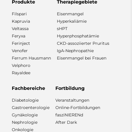
Produkte
Therapiegebiete
Filspari
Eisenmangel
Kapruvia
Hyperkaliämie
Veltassa
sHPT
Feryxa
Hyperphosphatämie
Ferinject
CKD-assoziierter Pruritus
Venofer
IgA-Nephropathie
Ferrum Hausmann
Eisenmangel bei Frauen
Velphoro
Rayaldee
Fachbereiche
Fortbildung
Diabetologie
Veranstaltungen
Gastroenterologie
Online-Fortbildungen
Gynäkologie
fasziNIERENd
Nephrologie
After Dark
Onkologie