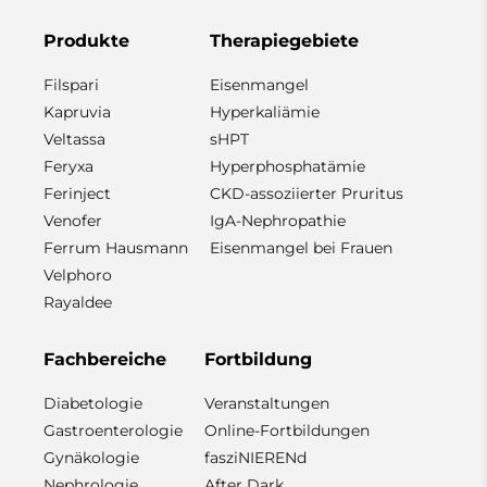
Produkte
Therapiegebiete
Filspari
Eisenmangel
Kapruvia
Hyperkaliämie
Veltassa
sHPT
Feryxa
Hyperphosphatämie
Ferinject
CKD-assoziierter Pruritus
Venofer
IgA-Nephropathie
Ferrum Hausmann
Eisenmangel bei Frauen
Velphoro
Rayaldee
Fachbereiche
Fortbildung
Diabetologie
Veranstaltungen
Gastroenterologie
Online-Fortbildungen
Gynäkologie
fasziNIERENd
Nephrologie
After Dark