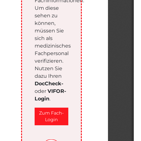
Fachinformationen.
Um diese
sehen zu
können,
müssen Sie
sich als
medizinisches
Fachpersonal
verifizieren.
Nutzen Sie
dazu Ihren
DocCheck-
oder
VIFOR-
Login
.
Zum Fach-
Login