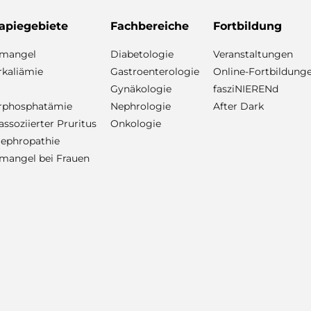
apiegebiete
Fachbereiche
Fortbildung
nmangel
Diabetologie
Veranstaltungen
kaliämie
Gastroenterologie
Online-Fortbildung
Gynäkologie
fasziNIERENd
rphosphatämie
Nephrologie
After Dark
ssoziierter Pruritus
Onkologie
ephropathie
mangel bei Frauen