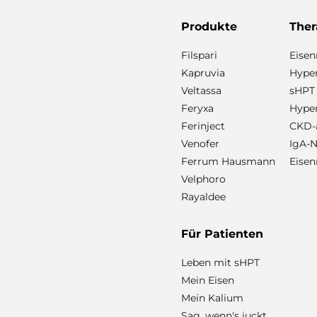
Produkte
Ther
Filspari
Eise
Kapruvia
Hyper
Veltassa
sHPT
Feryxa
Hype
Ferinject
CKD-a
Venofer
IgA-N
Ferrum Hausmann
Eisen
Velphoro
Rayaldee
Für Patienten
Leben mit sHPT
Mein Eisen
Mein Kalium
Sag, wenn's juckt