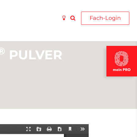
Fach-Login
®
PULVER