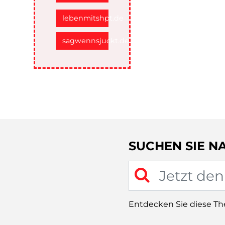
lebenmitshpt.de
sagwennsjuckt.de
SUCHEN SIE N
Entdecken Sie diese T