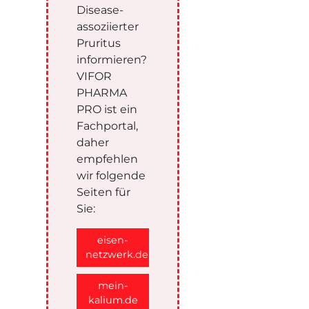
Disease-
assoziierter
Pruritus
informieren?
VIFOR
PHARMA
PRO ist ein
Fachportal,
daher
empfehlen
wir folgende
Seiten für
Sie:
eisen-
netzwerk.de
mein-
kalium.de