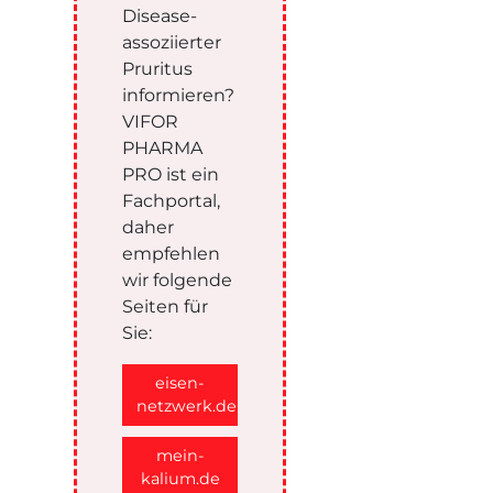
Disease-
assoziierter
Pruritus
informieren?
VIFOR
PHARMA
PRO ist ein
Fachportal,
daher
empfehlen
wir folgende
Seiten für
Sie:
eisen-
netzwerk.de
mein-
kalium.de