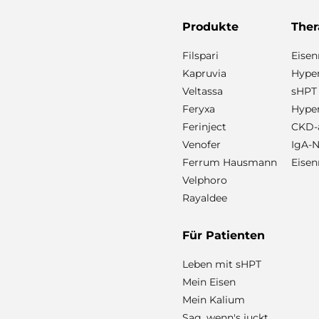
Produkte
Ther
Filspari
Eise
Kapruvia
Hyper
Veltassa
sHPT
Feryxa
Hype
Ferinject
CKD-a
Venofer
IgA-N
Ferrum Hausmann
Eisen
Velphoro
Rayaldee
Für Patienten
Leben mit sHPT
Mein Eisen
Mein Kalium
Sag, wenn's juckt