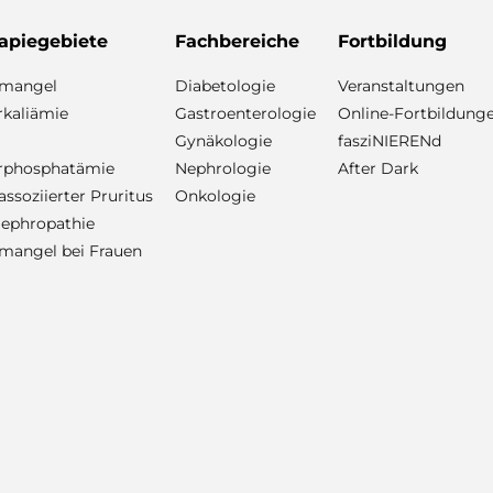
apiegebiete
Fachbereiche
Fortbildung
nmangel
Diabetologie
Veranstaltungen
kaliämie
Gastroenterologie
Online-Fortbildung
Gynäkologie
fasziNIERENd
rphosphatämie
Nephrologie
After Dark
ssoziierter Pruritus
Onkologie
ephropathie
mangel bei Frauen