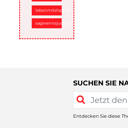
lebenmitshpt.de
sagwennsjuckt.de
SUCHEN SIE N
Entdecken Sie diese T