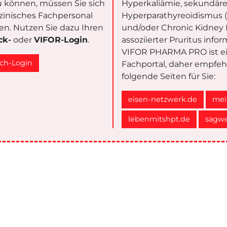
 können, müssen Sie sich
Hyperkaliämie, sekundär
zinisches Fachpersonal
Hyperparathyreoidismus 
eren. Nutzen Sie dazu Ihren
und/oder Chronic Kidney 
ck-
oder
VIFOR-Login
.
assoziierter Pruritus info
VIFOR PHARMA PRO ist e
ch-Login
Fachportal, daher empfeh
folgende Seiten für Sie:
eisen-netzwerk.de
mei
lebenmitshpt.de
sagwe