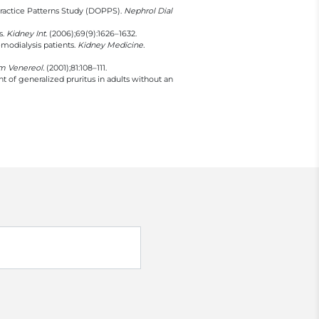
 Practice Patterns Study (DOPPS).
Nephrol Dial
s.
Kidney Int.
(2006);69(9):1626–1632.
emodialysis patients.
Kidney Medicine.
m Venereol.
(2001);81:108–111.
 of generalized pruritus in adults without an