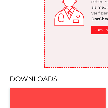
sehen zu
als medi
verifizi
DocChe
Zum Fa
DOWNLOADS