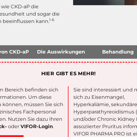
, wie CKD-aP die
Gesundheit und sogar die
1-6
 beeinflussen kann.
von CKD-aP
Die Auswirkungen
Behandlung
HIER GIBT ES MEHR!
m Bereich befinden sich
Sie sind interessiert und
ormationen. Um diese
sich zu Eisenmangel,
 können, müssen Sie sich
Hyperkaliämie, sekundär
zinisches Fachpersonal
Hyperparathyreoidismus 
eren. Nutzen Sie dazu Ihren
und/oder Chronic Kidney 
ck-
oder
VIFOR-Login
.
assoziierter Pruritus info
VIFOR PHARMA PRO ist e