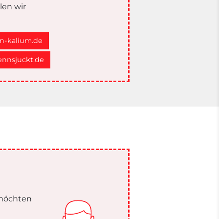
len wir
n-kalium.de
nnsjuckt.de
 möchten