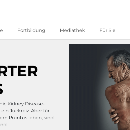
he
Fortbildung
Mediathek
Für Sie
RTER
S
onic Kidney Disease-
 ein Juckreiz. Aber für
tem Pruritus leben, sind
end.