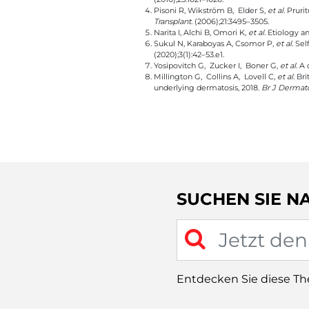
Pisoni R, Wikström B, Elder S,
et al.
Prurit
Transplant.
(2006);21:3495–3505.
Narita I, Alchi B, Omori K,
et al.
Etiology an
Sukul N, Karaboyas A, Csomor P,
et al.
Self
(2020);3(1):42–53.e1.
Yosipovitch G, Zucker I, Boner G,
et al
. A
Millington G, Collins A, Lovell C,
et al.
Bri
underlying dermatosis, 2018.
Br J Dermato
SUCHEN SIE N
Entdecken Sie diese T