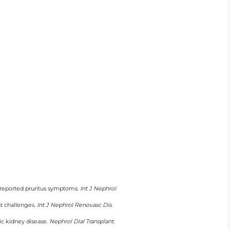
lf-reported pruritus symptoms.
Int J Nephrol
t challenges.
Int J Nephrol Renovasc Dis
.
nic kidney disease.
Nephrol Dial Transplant.