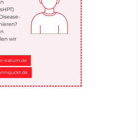
en
(sHPT)
Disease-
rmieren?
in
len wir
n-kalium.de
nnsjuckt.de