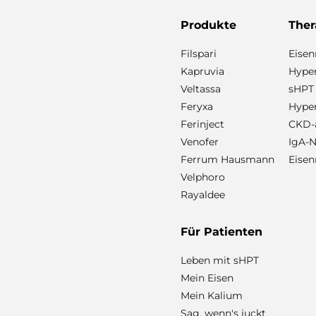
Produkte
Ther
Filspari
Eise
Kapruvia
Hyper
Veltassa
sHPT
Feryxa
Hype
Ferinject
CKD-a
Venofer
IgA-N
Ferrum Hausmann
Eisen
Velphoro
Rayaldee
Für Patienten
Leben mit sHPT
Mein Eisen
Mein Kalium
Sag, wenn's juckt