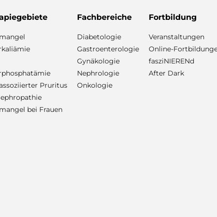
apiegebiete
Fachbereiche
Fortbildung
nmangel
Diabetologie
Veranstaltungen
kaliämie
Gastroenterologie
Online-Fortbildung
Gynäkologie
fasziNIERENd
rphosphatämie
Nephrologie
After Dark
ssoziierter Pruritus
Onkologie
ephropathie
mangel bei Frauen