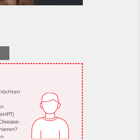
 möchten
en
(sHPT)
Disease-
rmieren?
in