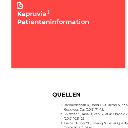
®
Kapruvia
Patienteninformation
QUELLEN
Ramakrishnan K, Bond TC, Claxton A,
et al
Renovasc Dis
. (2013);7:1–12.
Shirazian S, Aina O, Park Y,
et al.
Chronic ki
(2017);10:11–26.
Tsai YC, Hung CC, Hwang SJ,
et al.
Quality
(2010);25:1621–1626.