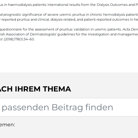
us in haemodialysis patients: international results from the Dialysis Outcomes and
d prognostic significance of severe uremic pruritus in chronic hemodialysis patient
-reported pruritus and clinical, dialysis-related, and patient-reported outcomes in h
 questionnaire for the assessment of pruritus: validation in uremic patients.
Acta Der
tish Association of Dermatologists’ guidelines for the investigation and management
l.
(2018);178(1):34–60.
ACH IHREM THEMA
hemen: