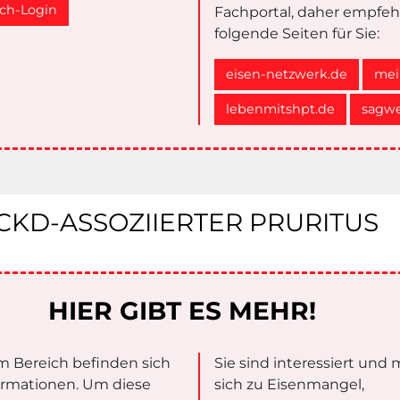
ch-Login
Fachportal, daher empfeh
folgende Seiten für Sie:
eisen-netzwerk.de
mei
lebenmitshpt.de
sagwe
 CKD-ASSOZIIERTER PRURITUS
HIER GIBT ES MEHR!
m Bereich befinden sich
Sie sind interessiert und
ormationen. Um diese
sich zu Eisenmangel,