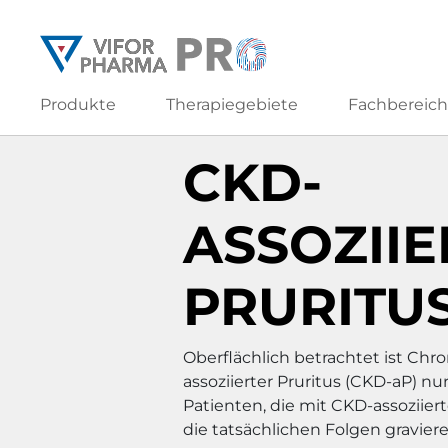
Produkte
Therapiegebiete
Fachbereic
Therapiegebiete
CKD-assoziierter Pruritus
CKD-
ASSOZIIE
PRURITU
Oberflächlich betrachtet ist Chr
assoziierter Pruritus (CKD-aP) nur
Patienten, die mit CKD-assoziier
die tatsächlichen Folgen gravier