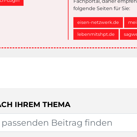
ch-Login
Fachportal, daher empfeh
folgende Seiten für Sie:
eisen-netzwerk.de
mei
lebenmitshpt.de
sagwe
ACH IHREM THEMA