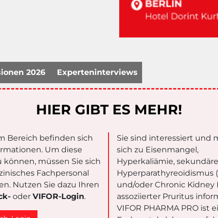
ionen 2026
Experteninterviews
HIER GIBT ES MEHR!
m Bereich befinden sich
Sie sind interessiert und
ormationen. Um diese
sich zu Eisenmangel,
 können, müssen Sie sich
Hyperkaliämie, sekundär
zinisches Fachpersonal
Hyperparathyreoidismus 
eren. Nutzen Sie dazu Ihren
und/oder Chronic Kidney 
ck-
oder
VIFOR-Login
.
assoziierter Pruritus info
VIFOR PHARMA PRO ist e