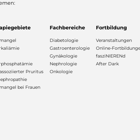
hemen:
apiegebiete
Fachbereiche
Fortbildung
nmangel
Diabetologie
Veranstaltungen
kaliämie
Gastroenterologie
Online-Fortbildung
Gynäkologie
fasziNIERENd
rphosphatämie
Nephrologie
After Dark
ssoziierter Pruritus
Onkologie
ephropathie
mangel bei Frauen