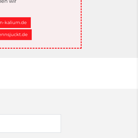
len wir
n-kalium.de
nnsjuckt.de