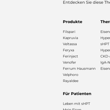
Entdecken Sie diese T
Produkte
Ther
Filspari
Eise
Kapruvia
Hyper
Veltassa
sHPT
Feryxa
Hype
Ferinject
CKD-a
Venofer
IgA-N
Ferrum Hausmann
Eisen
Velphoro
Rayaldee
Für Patienten
Leben mit sHPT
Mein Eisen