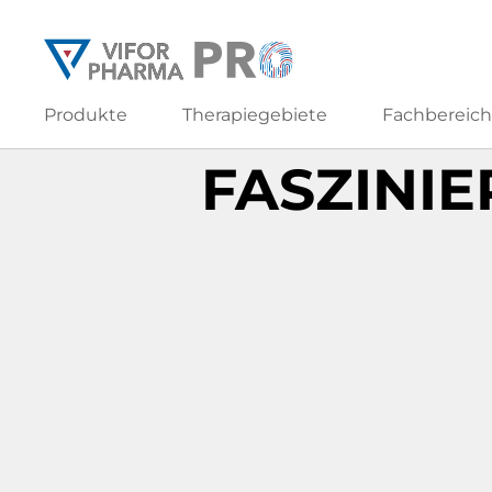
Produkte
Therapiegebiete
Fachbereic
fasziNIERENd
FASZINI