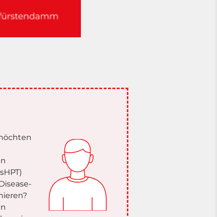
 möchten
en
(sHPT)
Disease-
rmieren?
in