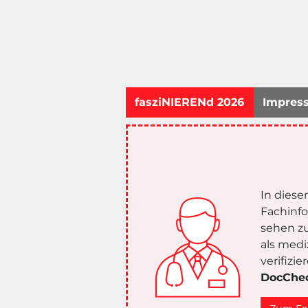
fasziNIERENd 2026
Impress
In diese
Fachinf
sehen zu
als medi
verifizi
DocChe