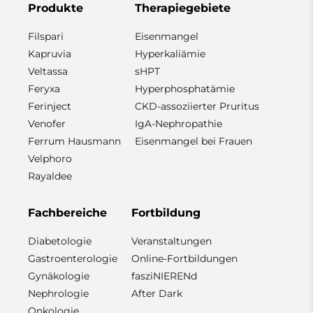
Produkte
Therapiegebiete
Filspari
Eisenmangel
Kapruvia
Hyperkaliämie
Veltassa
sHPT
Feryxa
Hyperphosphatämie
Ferinject
CKD-assoziierter Pruritus
Venofer
IgA-Nephropathie
Ferrum Hausmann
Eisenmangel bei Frauen
Velphoro
Rayaldee
Fachbereiche
Fortbildung
Diabetologie
Veranstaltungen
Gastroenterologie
Online-Fortbildungen
Gynäkologie
fasziNIERENd
Nephrologie
After Dark
Onkologie